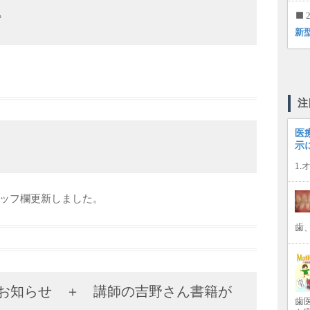
。
2
新
注
医
示
1
ッフ欄更新しました。
歯
お知らせ ＋ 講師の吉野さん書籍が
歯医