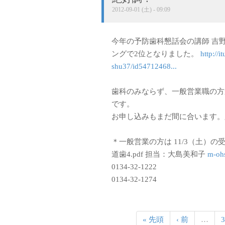
2012-09-01 (土) - 09:09
今年の予防歯科懇話会の講師 吉野真
ングで2位となりました。
http://
shu37/id54712468...
歯科のみならず、一般営業職の方
です。
お申し込みもまだ間に合います
＊一般営業の方は 11/3（土）
道歯4.pdf 担当：大島美和子
m-oh
0134-32-1222
0134-32-1274
« 先頭
‹ 前
…