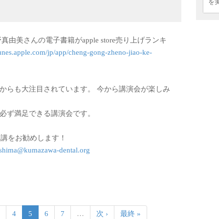
を
由美さんの電子書籍がapple store売り上げランキ
itunes.apple.com/jp/app/cheng-gong-zheno-jiao-ke-
からも大注目されています。 今から講演会が楽しみ
。必ず満足できる講演会です。
の受講をお勧めします！
shima@kumazawa-dental.org
3
4
5
6
7
…
次 ›
最終 »