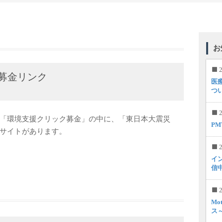
お
2
募金リンク
医
つ
2
「環境支援クリック募金」の中に、「東日本大震災
P
サイトがあります。
2
イ
信
2
Mo
ス