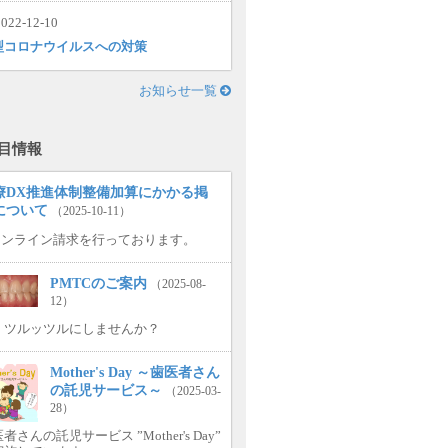
022-12-10
型コロナウイルスへの対策
お知らせ一覧
目情報
療DX推進体制整備加算にかかる掲
について
（2025-10-11）
.オンライン請求を行っております。
PMTCのご案内
（2025-08-
12）
、ツルッツルにしませんか？
Mother's Day ～歯医者さん
の託児サービス～
（2025-03-
28）
者さんの託児サービス ”Mother's Day”