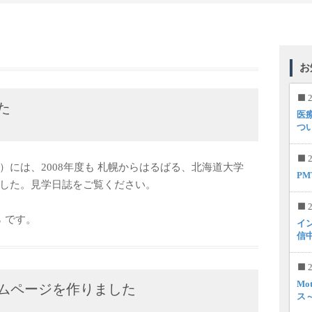
お
2
た
医
つ
2
には、2008年度も 札幌からはるばる、北海道大学
P
した。見学日誌をご覧ください。
2
ら
です。
イ
信
2
Mo
ムページを作りました
ス