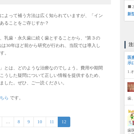
2
新
によって補う方法は広く知られていますが、「イン
があることをご存じすか？
、乳歯・永久歯に続く歯とすることから、"第３の
注
法は30年ほど前から研究が行われ、当院では導入し
ます。
医
示
」とは、どのような治療なのでしょう。費用や期間
1
こうした疑問について正しい情報を提供するため、
りました。ぜひ、ご一読ください。
ちら
です。
歯
…
8
9
10
11
12
歯医