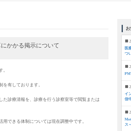
お
2
算にかかる掲示について
医
つ
2
す。
P
体制を有しております。
2
イ
信
得した診療清報を、診療を行う診察室等で閲覧または
2
Mo
を活用できる体制については現在調整中です。
ス