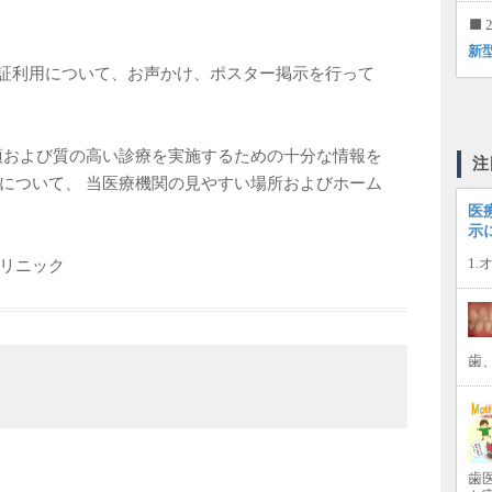
2
新
険証利用について、お声かけ、ポスター掲示を行って
事項および質の高い診療を実施するための十分な情報を
注
について、 当医療機関の見やすい場所およびホーム
医
示
1
リニック
歯
歯医