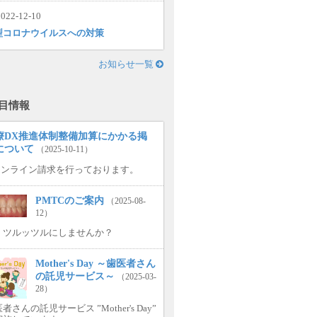
022-12-10
型コロナウイルスへの対策
お知らせ一覧
目情報
療DX推進体制整備加算にかかる掲
について
（2025-10-11）
.オンライン請求を行っております。
PMTCのご案内
（2025-08-
12）
、ツルッツルにしませんか？
Mother's Day ～歯医者さん
の託児サービス～
（2025-03-
28）
者さんの託児サービス ”Mother's Day”