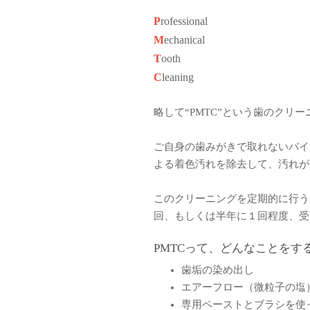
P
rofessional
M
echanical
T
ooth
C
leaning
略して“PMTC”という歯のクリ
ご自身の歯みがきで取れないバイ
よる着色汚れを除去して、汚れが
このクリーニングを定期的に行う
回、もしくは半年に１回程度、受
PMTCって、どんなことをす
歯垢の染め出し
エアーフロー（微粒子の塩
専用ペーストとブラシを使