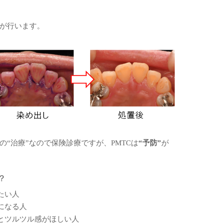
が行います。
“治療”なので保険診療ですが、PMTCは
“予防”
が
？
たい人
になる人
とツルツル感がほしい人